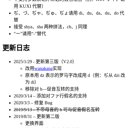
用 KUXI 代替）
ぢ、づ、ぢゃ、ぢゅ、ぢょ请用 di、du、da、du、do 代
替
接受 shya、sha 两种拼法，ch、j 同理
“ー”请用“-”替代
更新日志
2025/1/29 - 更新第三版（V2.0）
改用
wanakana
实现
原本用 dz 表示的罗马字改成用 d（例：ぢ从 dzi 改
为 di）
移除对 h—促音互转的支持
2020/3/14 – 添加对ファ行假名的支持
2020/3/3 – 修复 Bug
2019/9/13 - 不带母音的 h 可与促音假名互转
2019/8/31 – 更新第二版
更换界面