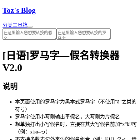
Toz's Blog
分类
工具箱
[日语]罗马字—假名转换器
V2.0
说明
本页面使用的罗马字为黑本式罗马字（不使用“ā”之类的
符号）
罗马字使用小写则输出平假名，大写则为片假名
想单独打出小写假名时，直接在其大写假名前加“x”即可
（例：xtsu–っ）
不支持多数表记外来语的假名组合（例：KUI–クィ，请